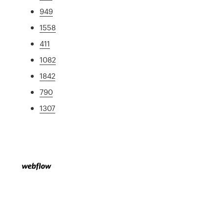
949
1558
411
1082
1842
790
1307